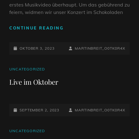
erstes Musikvideo überhaupt. Um das gebührend zu
feiern, widmen wir unser Konzert im Schokoladen
SONG-
CONTINUE READING
&
VIDEOPREMIERE
POSTED-
+
BY
BYLINE
OKTOBER 3, 2023
MARTINBREIT_O0TK0R4X
RELEASE-
ON
LINE
PARTY
CAT
UNCATEGORIZED
LINKS
Live im Oktober
POSTED-
BY
BYLINE
SEPTEMBER 2, 2023
MARTINBREIT_O0TK0R4X
ON
LINE
CAT
UNCATEGORIZED
LINKS