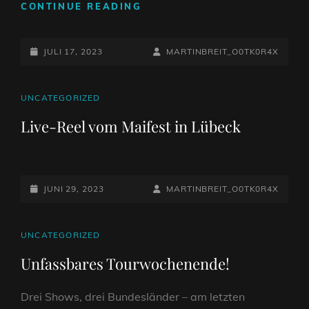
WEEDBEAT
CONTINUE READING
FESTIVAL
2023
POSTED-
BY
BYLINE
JULI 17, 2023
MARTINBREIT_O0TK0R4X
ON
LINE
CAT
UNCATEGORIZED
LINKS
Live-Reel vom Maifest in Lübeck
POSTED-
BY
BYLINE
JUNI 29, 2023
MARTINBREIT_O0TK0R4X
ON
LINE
CAT
UNCATEGORIZED
LINKS
Unfassbares Tourwochenende!
Drei Shows, drei Bundesländer – am letzten