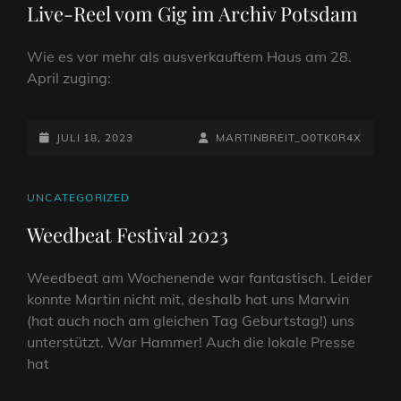
Live-Reel vom Gig im Archiv Potsdam
Wie es vor mehr als ausverkauftem Haus am 28.
April zuging:
POSTED-
BY
BYLINE
JULI 18, 2023
MARTINBREIT_O0TK0R4X
ON
LINE
CAT
UNCATEGORIZED
LINKS
Weedbeat Festival 2023
Weedbeat am Wochenende war fantastisch. Leider
konnte Martin nicht mit, deshalb hat uns Marwin
(hat auch noch am gleichen Tag Geburtstag!) uns
unterstützt. War Hammer! Auch die lokale Presse
hat