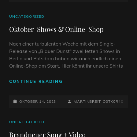
ON
LINE
CAT
UNCATEGORIZED
LINKS
Oktober-Shows & Online-Shop
Nach einer turbulenten Woche mit dem Single-
Release von „Blauer Dunst“ zwei fetten Shows in
Berlin und Potsdam haben wir auch endlich einen
Online-Shop am Start. Hier könnt ihr unsere Shirts
OKTOBER-
CONTINUE READING
SHOWS
&
POSTED-
ONLINE-
BY
BYLINE
OKTOBER 14, 2023
MARTINBREIT_O0TK0R4X
SHOP
ON
LINE
CAT
UNCATEGORIZED
LINKS
Brandneuer Song + Video