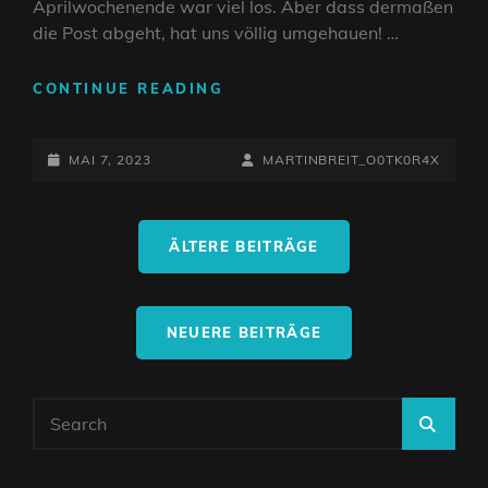
Aprilwochenende war viel los. Aber dass dermaßen
die Post abgeht, hat uns völlig umgehauen! …
UNFASSBARES
CONTINUE READING
TOURWOCHENENDE!
POSTED-
BY
BYLINE
MAI 7, 2023
MARTINBREIT_O0TK0R4X
ON
LINE
Beitragsnavigation
ÄLTERE BEITRÄGE
NEUERE BEITRÄGE
Search
SEA
for: