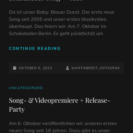
Da ist unser Baby: Blauer Dunst. Der erste neue
Song seit 2005 und unser erstes Musikvideo
überhaupt. Das feiern wir: Am 7. Oktober im
Schokoladen Berlin. Es geht pünktlich(!) um
BRANDNEUER
CONTINUE READING
SONG
+
POSTED-
VIDEO
BY
BYLINE
OKTOBER 6, 2023
MARTINBREIT_O0TK0R4X
ON
LINE
CAT
UNCATEGORIZED
LINKS
Song- & Videopremiere + Release-
Party
Am 6. Oktober veröffentlichen wir unseren ersten
neuen Song seit 18 Jahren. Dazu gibt es unser