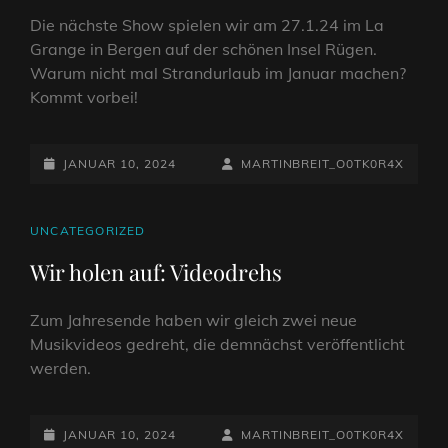
Die nächste Show spielen wir am 27.1.24 im La
Grange in Bergen auf der schönen Insel Rügen.
Warum nicht mal Strandurlaub im Januar machen?
Kommt vorbei!
POSTED-
BY
BYLINE
JANUAR 10, 2024
MARTINBREIT_O0TK0R4X
ON
LINE
CAT
UNCATEGORIZED
LINKS
Wir holen auf: Videodrehs
Zum Jahresende haben wir gleich zwei neue
Musikvideos gedreht, die demnächst veröffentlicht
werden.
POSTED-
BY
BYLINE
JANUAR 10, 2024
MARTINBREIT_O0TK0R4X