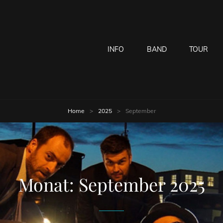
INFO
BAND
TOUR
ce 1997
Home
>
2025
>
September
Monat:
September 2025