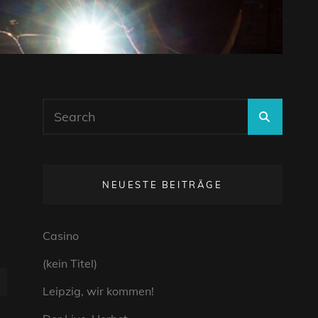
Search
SEARC
for:
NEUESTE BEITRÄGE
Casino
(kein Titel)
Leipzig, wir kommen!