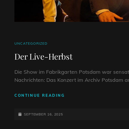
CAT
UNCATEGORIZED
LINKS
Der Live-Herbst
Die Show im Fabrikgarten Potsdam war sensation
Nachrichten: Das Konzert im Archiv Potsdam am 
DER
CONTINUE READING
LIVE-
HERBST
POSTED-
SEPTEMBER 16, 2025
ON