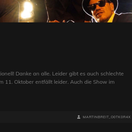
ell! Danke an alle. Leider gibt es auch schlechte
11. Oktober entfällt leider. Auch die Show im
BY
BYLINE
MARTINBREIT_O0TK0R4X
LINE