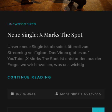
CAT
UNCATEGORIZED
LINKS
Neue Single: X Marks The Spot
Unsere neue Single ist ab sofort überall zum
Streaming verfügbar. Das Video gibt es auf
YouTube.„X Marks The Spot ist entstanden aus der
Frage, wo wir hinwollen, was uns wichtig
NEUE
CONTINUE READING
SINGLE:
X
POSTED-
MARKS
BY
BYLINE
JULI 5, 2024
MARTINBREIT_O0TK0R4X
THE
ON
LINE
SPOT
Search