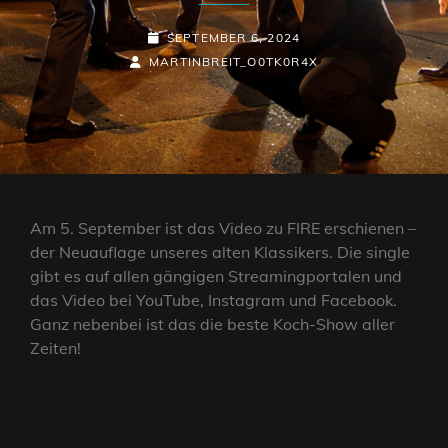
POSTED-
SEPTEMBER 6, 2024
BY
BYLINE
ON
MARTINBREIT_O0TK0R4X
LINE
Am 5. September ist das Video zu FIRE erschienen –
der Neuauflage unseres alten Klassikers. Die single
gibt es auf allen gängigen Streamingportalen und
das Video bei YouTube, Instagram und Facebook.
Ganz nebenbei ist das die beste Koch-Show aller
Zeiten!