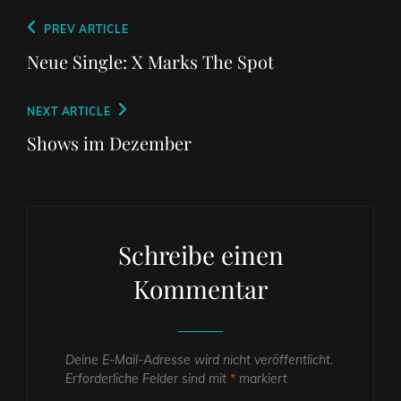
Beitragsnavigation
Previous
PREV ARTICLE
Post
Neue Single: X Marks The Spot
Next
NEXT ARTICLE
Post
Shows im Dezember
Schreibe einen
Kommentar
Deine E-Mail-Adresse wird nicht veröffentlicht.
Erforderliche Felder sind mit
*
markiert