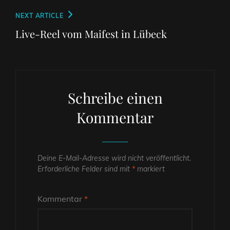
Next
NEXT ARTICLE
Post
Live-Reel vom Maifest in Lübeck
Schreibe einen
Kommentar
Deine E-Mail-Adresse wird nicht veröffentlicht.
Erforderliche Felder sind mit
*
markiert
Kommentar
*