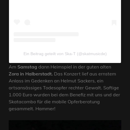
Ein Beitrag geteilt von Ska-T (@skatmusicde)
Am
Samstag
dann Heimspiel in der guten alten
Zora in Halberstadt.
Das Konzert lief aus ernstem
Anlass im Gedenken an Helmut Sackers, ein
ortsansässiges Todesopfer rechter Gewalt. Saftige
1.000 Euro wurden bei dem Benefiz mit uns und der
Skatacombo für die mobile Opferberatung
gesammelt. Hammer!