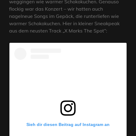
weggingen wie warmer Schokokuchen. Genauso
flockig war das Konzert – wir hatten auch
nagelneue Songs im Gepäck, die runterliefen wie
warmer Schokokuchen. Hier in kleiner Sneakpeak
aus dem neusten Track „X Marks The Spot“:
Sieh dir diesen Beitrag auf Instagram an