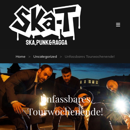
Home
>
Uncategorized
>
Unfassbares Tourwochenende!
Unfassbares
Tourwochenende!