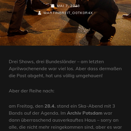
POSTED-
MAI 7, 2023
BY
BYLINE
ON
MARTINBREIT_O0TK0R4X
LINE
Drei Shows, drei Bundesländer – am letzten
Aprilwochenende war viel los. Aber dass dermaßen
die Post abgeht, hat uns völlig umgehauen!
Aber der Reihe nach:
am Freitag, den
28.4.
stand ein Ska-Abend mit 3
Bands auf der Agenda. Im
Archiv Potsdam
war
dann überraschend ausverkauftes Haus – sorry an
alle, die nicht mehr reingekommen sind, aber es war