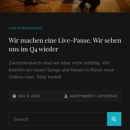
CAT
UNCATEGORIZED
LINKS
Wir machen eine Live-Pause. Wir sehen
uns im Q4 wieder
Zwischendurch sind wir aber nicht untätig. Wir
basteln an neuen Songs und hauen in Kürze neue
Videos raus. Stay tuned!
POSTED-
BY
BYLINE
MAI 9, 2024
MARTINBREIT_O0TK0R4X
ON
LINE
Search
SEA
for: