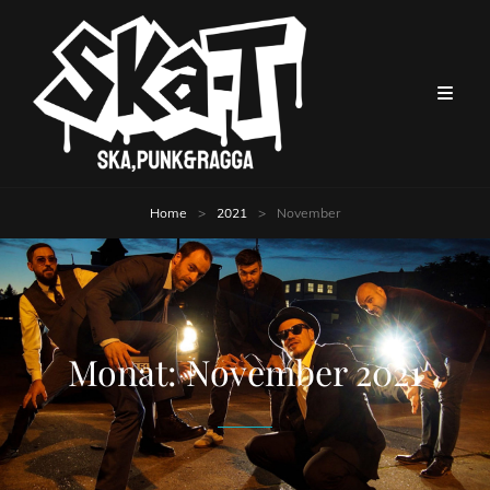
Home
>
2021
>
November
Monat:
November 2021