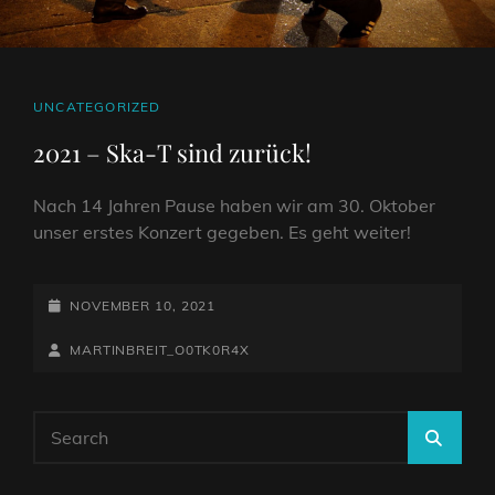
CAT
UNCATEGORIZED
LINKS
2021 – Ska-T sind zurück!
Nach 14 Jahren Pause haben wir am 30. Oktober
unser erstes Konzert gegeben. Es geht weiter!
POSTED-
NOVEMBER 10, 2021
ON
BY
BYLINE
MARTINBREIT_O0TK0R4X
LINE
Search
SEA
for: