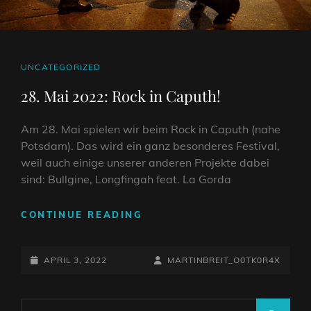
CAT
UNCATEGORIZED
LINKS
28. Mai 2022: Rock in Caputh!
Am 28. Mai spielen wir beim Rock in Caputh (nahe
Potsdam). Das wird ein ganz besonderes Festival,
weil auch einige unserer anderen Projekte dabei
sind: Bullgine, Longfingah feat. La Gorda
28.
CONTINUE READING
MAI
2022:
POSTED-
ROCK
BY
BYLINE
APRIL 3, 2022
MARTINBREIT_O0TK0R4X
IN
ON
LINE
CAPUTH!
Search