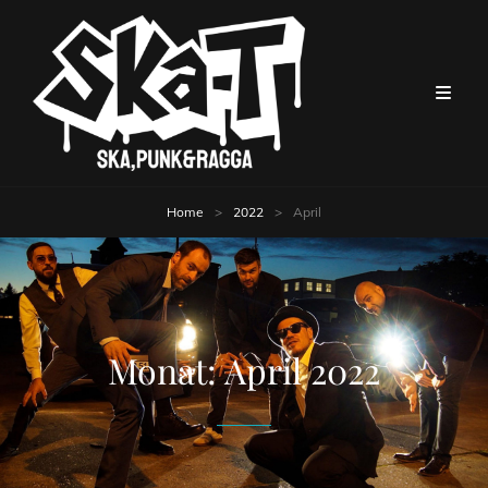
Home
>
2022
>
April
Monat:
April 2022