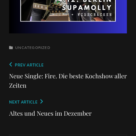
CATEGORIES
UNCATEGORIZED
Beitragsnavigation
Previous
PREV ARTICLE
Post
Neue Single: Fire. Die beste Kochshow aller
Zeiten
Next
NEXT ARTICLE
Post
Altes und Neues im Dezember